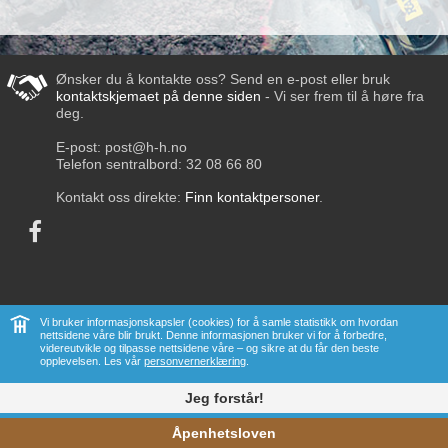
Ønsker du å kontakte oss? Send en e-post eller bruk
kontaktskjemaet på denne siden
- Vi ser frem til å høre fra
deg.
E-post:
post@h-h.no
Telefon sentralbord:
32 08 66 80
Kontakt oss direkte:
Finn kontaktpersoner
.
Vi bruker informasjonskapsler (cookies) for å samle statistikk om hvordan
nettsidene våre blir brukt. Denne informasjonen bruker vi for å forbedre,
videreutvikle og tilpasse nettsidene våre – og sikre at du får den beste
Nettsider frå Hallingcast ®
opplevelsen. Les vår
personvernerklæring
.
<
Jeg forstår!
Åpenhetsloven