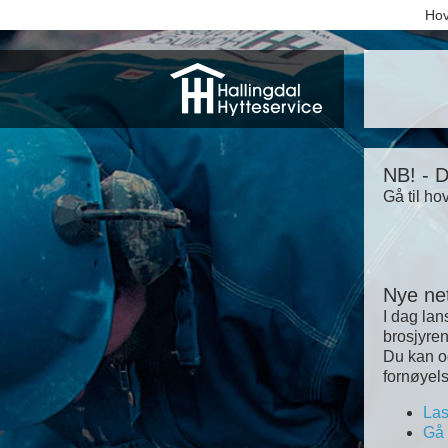
Hov
NB! - D
Gå til ho
Nye net
I dag lan
brosjyren
Du kan og
fornøyels
Las
Gå 