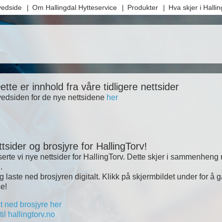
edside
Om Hallingdal Hytteservice
Produkter
Hva skjer i Hallin
ette er innhold fra våre tidligere nettsider
vedsiden for de nye nettsidene
her
tsider og brosjyre for HallingTorv!
serte vi nye nettsider for HallingTorv. Dette skjer i sammenheng
.
 laste ned brosjyren digitalt. Klikk på skjermbildet under for å
e!
t ned brosjyre her
til hallingtorv.no