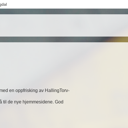
gdal
 med en oppfrisking av HallingTorv-
 gå til de nye hjemmesidene. God